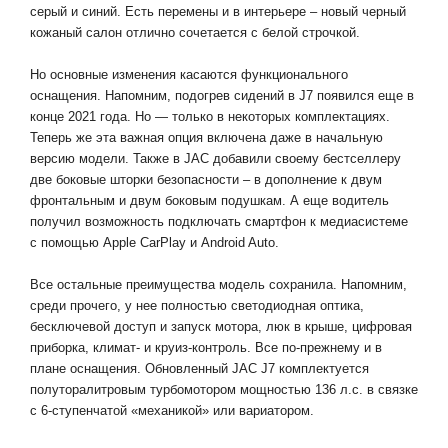
серый и синий. Есть перемены и в интерьере – новый черный
кожаный салон отлично сочетается с белой строчкой.
Но основные изменения касаются функционального
оснащения. Напомним, подогрев сидений в J7 появился еще в
конце 2021 года. Но — только в некоторых комплектациях.
Теперь же эта важная опция включена даже в начальную
версию модели. Также в JAC добавили своему бестселлеру
две боковые шторки безопасности – в дополнение к двум
фронтальным и двум боковым подушкам. А еще водитель
получил возможность подключать смартфон к медиасистеме
с помощью Apple CarPlay и Android Auto.
Все остальные преимущества модель сохранила. Напомним,
среди прочего, у нее полностью светодиодная оптика,
бесключевой доступ и запуск мотора, люк в крыше, цифровая
приборка, климат- и круиз-контроль. Все по-прежнему и в
плане оснащения. Обновленный JAC J7 комплектуется
полуторалитровым турбомотором мощностью 136 л.с. в связке
с 6-ступенчатой «механикой» или вариатором.