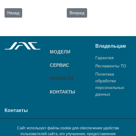
Предыдущий: Кроссовер JAC JS4 теперь в Беларуси
Следующий: Знакомимся с китай
Назад
Вперед
Владельцам
МОДЕЛИ
Гарантия
СЕРВИС
Регламенты ТО
Политика
НОВОСТИ
обработки
персональных
КОНТАКТЫ
данных
Контакты
+37529 743 05 05
Сайт использует файлы cookie для обеспечения удобства
пользователей сайта, его улучшения, предоставления